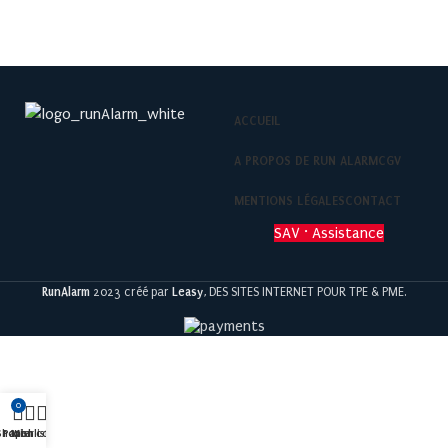
ACCUEIL
A PROPOS DE RUN ALARM
CGV
MENTIONS LÉGALES
CONTACT
SAV · Assistance
RunAlarm
2023 créé par
Leasy
, DES SITES INTERNET POUR TPE & PME.
0
Shop
Panier
Mon compte
Wishlist