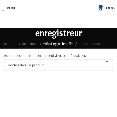
0
MENU
€
0.00
enregistreur
Categories
Accueil
Boutique
Videosurveillance
enregistreur
Aucun produit ne correspond à votre sélection.