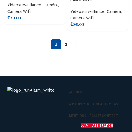
Videosurveillance
,
Caméra
,
Caméra Wifi
Videosurveillance
,
Caméra
,
€
79.00
Caméra Wifi
€
98.00
1
2
→
ACCUEIL
A PROPOS DE RUN ALARM
CGV
MENTIONS LÉGALES
CONTACT
SAV · Assistance