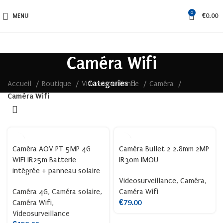
0
MENU
€
0.00
Caméra Wifi
Categories
Accueil
Boutique
Videosurveillance
Caméra
Caméra Wifi
Caméra AOV PT 5MP 4G
Caméra Bullet 2 2.8mm 2MP
WIFI IR25m Batterie
IR30m IMOU
intégrée + panneau solaire
Videosurveillance
,
Caméra
,
Caméra 4G
,
Caméra solaire
,
Caméra Wifi
Caméra Wifi
,
€
79.00
Videosurveillance