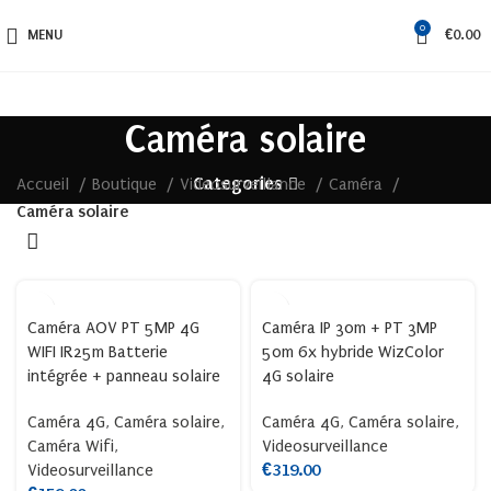
0
MENU
€
0.00
Caméra solaire
Categories
Accueil
Boutique
Videosurveillance
Caméra
Caméra solaire
Caméra AOV PT 5MP 4G
Caméra IP 30m + PT 3MP
WIFI IR25m Batterie
50m 6x hybride WizColor
intégrée + panneau solaire
4G solaire
Caméra 4G
,
Caméra solaire
,
Caméra 4G
,
Caméra solaire
,
Caméra Wifi
,
Videosurveillance
Videosurveillance
€
319.00