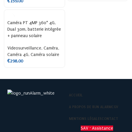
€
159.00
Caméra PT 4MP 360° 4G,
Dual 30m, batterie intégrée
+ panneau solaire
Videosurveillance
,
Caméra
,
Caméra 4G
,
Caméra solaire
€
298.00
ACCUEIL
A PROPOS DE RUN ALARM
CGV
MENTIONS LÉGALES
CONTACT
SAV · Assistance