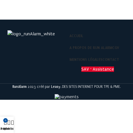
ACCUEIL
A PROPOS DE RUN ALARM
CGV
MENTIONS LÉGALES
CONTACT
SAV · Assistance
RunAlarm
2023 créé par
Leasy
, DES SITES INTERNET POUR TPE & PME.
0
Shop
Panier
Mon compte
Wishlist